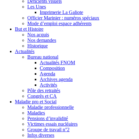
Déficients visuels
Les Unes
Imprimerie La Galiote
Officier Marinier : numéros spéciaux
Mode d’emploi espace adhérents
But et Histoire
Nos acquis
Nos demandes
Historique
Actualités
Bureau national
Actualités FNOM
Composition
Agenda
Archives agenda
Activités
Pôle des retraités
Congrès et CA
Maladie pro et Social
Maladie professionnelle
Maladies
Pensions d’invalidité
Victimes essais nucléaires
Groupe de travail n°2
Infos diverses