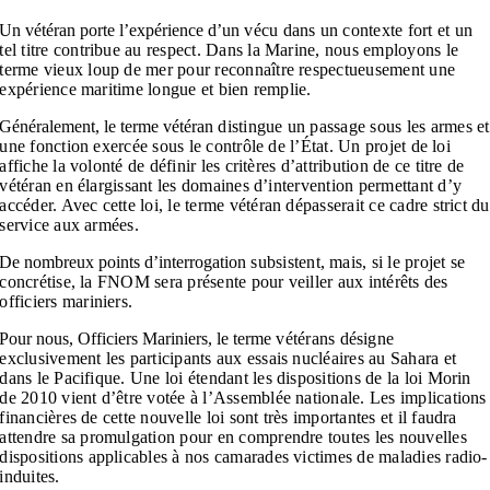
Un vétéran porte l’expérience d’un
vécu dans un contexte fort et un
tel titre
contribue au respect. Dans la Marine, n
ous employons le
terme vieux
loup de mer pour reconnaître
respectueusement une
expérience
maritime longue et bien remplie.
Généralement, le terme vétéran
distingue un passage sous les armes et
une fonction exercée sous le contrôle de
l’État. Un projet de loi
affiche la volonté
de définir les critères d’attribution de
ce titre de
vétéran en élargissant les
domaines d’intervention permettant
d’y
accéder. Avec cette loi, le terme
vétéran dépasserait ce cadre strict du
service aux armées.
De nombreux points d’interrogation
subsistent, mais, si le projet se
concrétise, la FNOM sera présente
pour veiller aux intérêts des
officiers
mariniers.
Pour nous, Officiers Mariniers, le terme
vétérans désigne
exclusivement
les participants aux essais nucléaires
au Sahara et
dans le Pacifique. Une
loi étendant les dispositions de la
loi Morin
de 2010 vient d’être votée à
l’Assemblée nationale. Les implications
financières de cette nouvelle loi sont
très importantes et il faudra
attendre
sa promulgation pour en comprendre
toutes les nouvelles
dispositions
applicables à nos camarades victimes
de maladies radio-
induites.