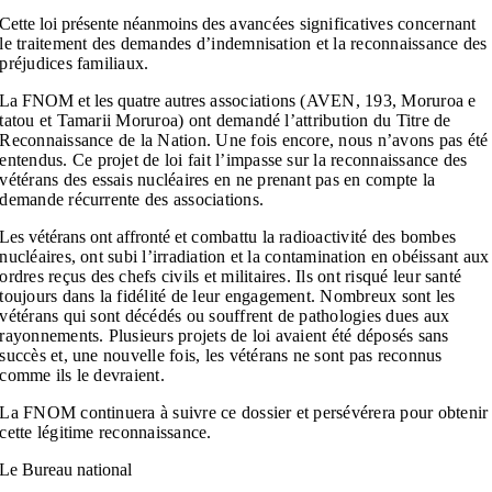
Cette loi présente néanmoins des
avancées significatives concernant
le traitement des demandes
d’indemnisation et la reconnaissance
des
préjudices familiaux.
La FNOM et les quatre autres
associations (AVEN, 193, Moruroa
e
tatou et Tamarii Moruroa) ont
demandé l’attribution du Titre de
Reconnaissance de la Nation. Une fois
encore, nous n’avons pas été
entendus.
Ce projet de loi fait l’impasse sur
la reconnaissance des
vétérans des
essais nucléaires en ne prenant pas
en compte la
demande récurrente des
associations.
Les vétérans ont affronté et
combattu la radioactivité des bombes
nucléaires, ont subi l’irradiation et la
contamination en obéissant aux
ordres
reçus des chefs civils et militaires. Ils
ont risqué leur santé
toujours dans la
fidélité de leur engagement. Nombreux
sont les
vétérans qui sont décédés
ou souffrent de pathologies dues aux
rayonnements. Plusieurs projets de loi
avaient été déposés sans
succès et, une
nouvelle fois, les vétérans ne sont pas
reconnus
comme ils le devraient.
La FNOM continuera à suivre ce
dossier et persévérera pour obtenir
cette légitime reconnaissance.
Le Bureau national