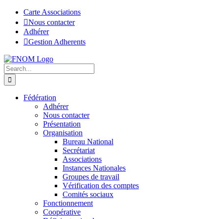
Skip
Facebook
LinkedIn
Carte Associations
to
Nous contacter
content
Adhérer
Gestion Adherents
Search
for:
Fédération
Adhérer
Nous contacter
Présentation
Organisation
Bureau National
Secrétariat
Associations
Instances Nationales
Groupes de travail
Vérification des comptes
Comités sociaux
Fonctionnement
Coopérative